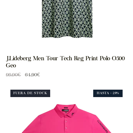
J.Lideberg Men Tour Tech Reg Print Polo O500
Geo
99.90
€
64.90
€
FUERA DE STOCK
HASTA
- 29%