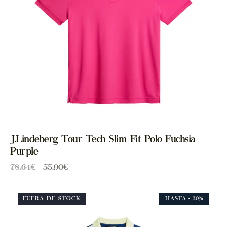
J.Lindeberg Tour Tech Slim Fit Polo Fuchsia
Purple
78.64
€
55.90
€
FUERA DE STOCK
HASTA
- 30%