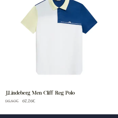
J.Lindeberg Men Cliff Reg Polo
96.80
€
67.76
€