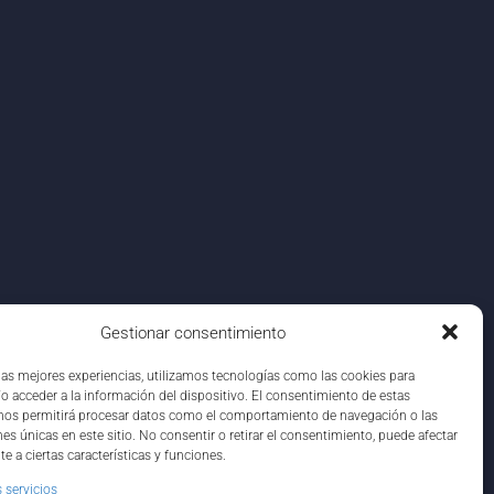
Gestionar consentimiento
 las mejores experiencias, utilizamos tecnologías como las cookies para
o acceder a la información del dispositivo. El consentimiento de estas
nos permitirá procesar datos como el comportamiento de navegación o las
nes únicas en este sitio. No consentir o retirar el consentimiento, puede afectar
e a ciertas características y funciones.
 servicios