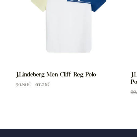
J.Lindeberg Men Cliff Reg Polo
J.
Po
96.80
€
67.76
€
99