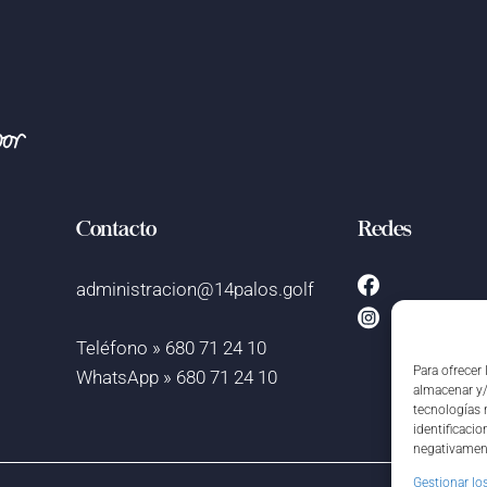
Contacto
Redes
administracion@14palos.golf
Teléfono » 680 71 24 10
Para ofrecer
WhatsApp » 680 71 24 10
almacenar y/
tecnologías 
identificacio
negativament
Gestionar los