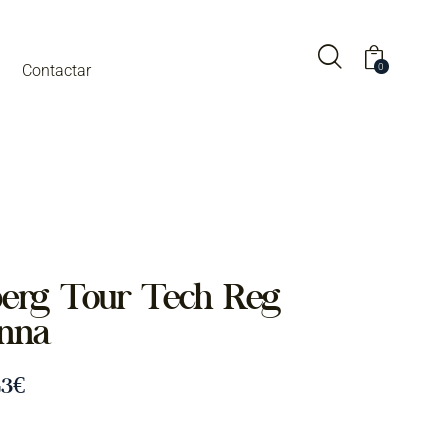
0
Contactar
berg Tour Tech Reg
anna
43
€