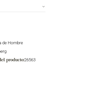
a de Hombre
berg
26563
del producto: