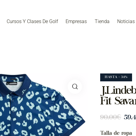
Cursos Y Clases De Golf
Empresas
Tienda
Noticias
HASTA
- 34%
J.Linde
Fit Sav
90.00
€
59.
Talla de ropa