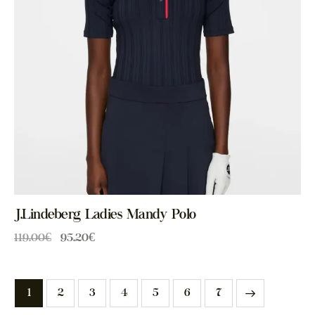
J.Lindeberg Ladies Mandy Polo
119.00
€
95.20
€
1
2
3
4
5
→
6
7