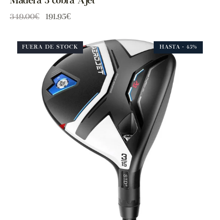
Madera 5 cobra Ajet
349.00
€
191.95
€
FUERA DE STOCK
HASTA
- 45%