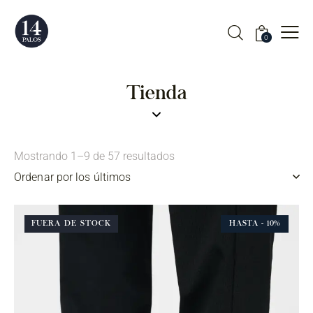
0
Tienda
Mostrando 1–9 de 57 resultados
FUERA DE STOCK
HASTA
- 10%