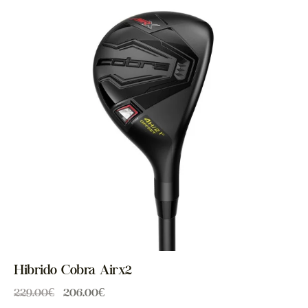
Hibrido Cobra Airx2
229.00
€
206.00
€