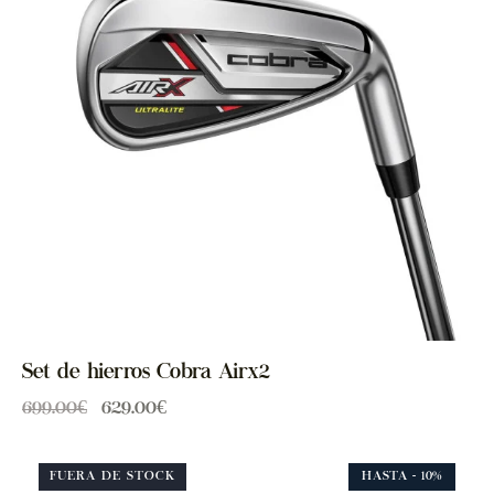
Set de hierros Cobra Airx2
699.00
€
629.00
€
FUERA DE STOCK
HASTA
- 10%