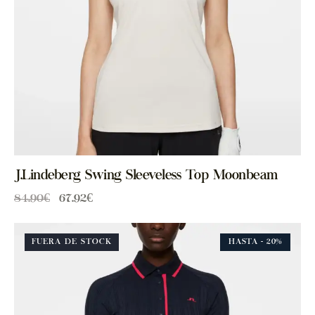
J.Lindeberg Swing Sleeveless Top Moonbeam
84.90
€
67.92
€
FUERA DE STOCK
HASTA
- 20%