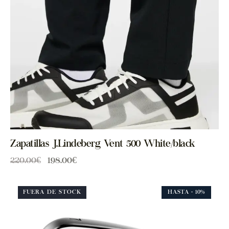
Zapatillas J.Lindeberg Vent 500 White/black
220.00
€
198.00
€
FUERA DE STOCK
HASTA
- 10%