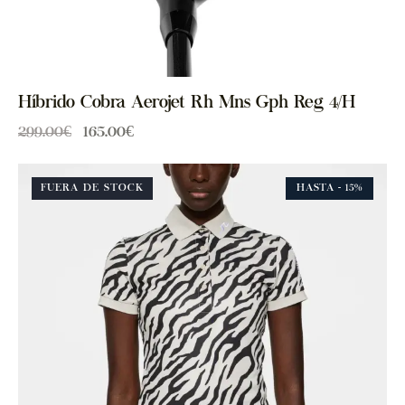
Híbrido Cobra Aerojet Rh Mns Gph Reg 4/H
299.00
€
165.00
€
FUERA DE STOCK
HASTA
- 15%