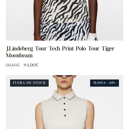
J.Lindeberg Tour Tech Print Polo Tour Tiger
Moonbeam
99.90
€
84.90
€
FUERA DE STOCK
HASTA
- 20%