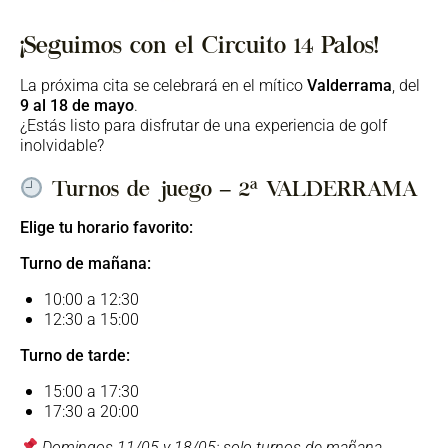
¡Seguimos con el
Circuito 14 Palos
!
La próxima cita se celebrará en el mítico
Valderrama
, del
9 al 18 de mayo
.
¿Estás listo para disfrutar de una experiencia de golf
inolvidable?
Turnos de juego – 2ª VALDERRAMA
Elige tu horario favorito:
Turno de mañana:
10:00 a 12:30
12:30 a 15:00
Turno de tarde:
15:00 a 17:30
17:30 a 20:00
Domingos 11/05 y 18/05: solo turnos de mañana