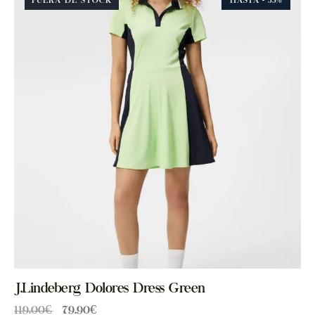
FUERA DE STOCK
HASTA
- 33%
J.Lindeberg Dolores Dress Green
119.00
€
79.90
€