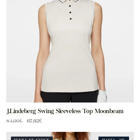
J.Lindeberg Swing Sleeveless Top Moonbeam
84.90
€
67.92
€