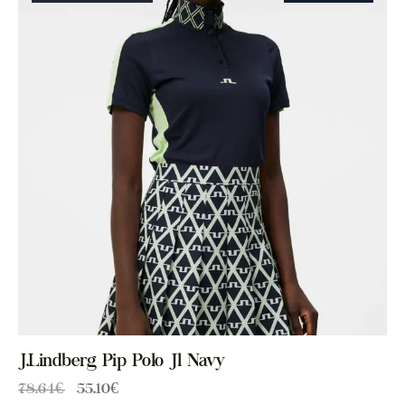
J.Lindberg Pip Polo Jl Navy
78.64
€
55.10
€