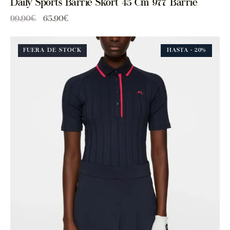
Daily Sports Barrie Skort 45 Cm 977 Barrie
99.90
€
65.90
€
FUERA DE STOCK
HASTA
- 20%