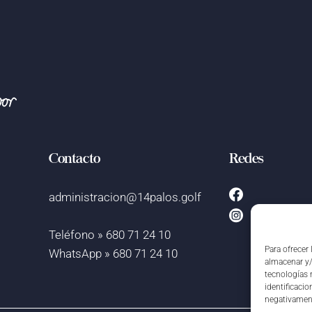
Contacto
Redes
administracion@14palos.golf
Teléfono » 680 71 24 10
Para ofrecer
WhatsApp » 680 71 24 10
almacenar y/
tecnologías 
identificacio
negativament